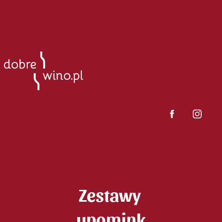
Zestawy 
upomink