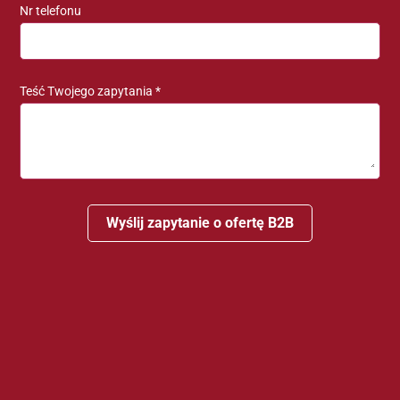
Nr telefonu
Select...
phone-prefix
Teść Twojego zapytania *
Wyślij zapytanie o ofertę B2B